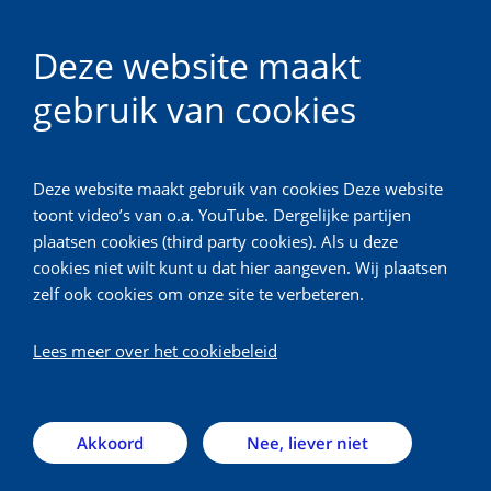
Deze website maakt
gebruik van cookies
Calamiteitenhospitaal
Deze website maakt gebruik van cookies Deze website
Calamiteitenhospitaal
toont video’s van o.a. YouTube. Dergelijke partijen
plaatsen cookies (third party cookies). Als u deze
cookies niet wilt kunt u dat hier aangeven. Wij plaatsen
Het calamiteitenhospitaal is een volledig
zelf ook cookies om onze site te verbeteren.
operationeel ziekenhuis dat bij grote ongelukken of
calamiteiten voor slachtoffers wordt opengesteld.
Lees meer over het cookiebeleid
Dit bijzondere ziekenhuis is een samenwerking
tussen het UMC Utrecht en de ministeries van
Defensie en Volksgezondheid, Welzijn en Sport
Akkoord
Nee, liever niet
(VWS).