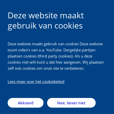
Deze website maakt
gebruik van cookies
Calamiteitenhospitaal
Deze website maakt gebruik van cookies Deze website
Terug
toont video’s van o.a. YouTube. Dergelijke partijen
plaatsen cookies (third party cookies). Als u deze
Algemene informatie
cookies niet wilt kunt u dat hier aangeven. Wij plaatsen
zelf ook cookies om onze site te verbeteren.
Het Calamiteitenhospitaal heeft gegarandeerde,
Lees meer over het cookiebeleid
kortdurende medische capaciteit voor de opvang
van militaire en civiele slachtoffers bij ongevallen en
rampen. Het is een samenwerking tussen het UMC
Akkoord
Nee, liever niet
Utrecht en de ministeries van Defensie en
Volksgezondheid, Welzijn en Sport (VWS). De